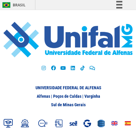
BRASIL
Simplifique!
Comunica BR
Participe
Acesso à informação
Legislação
Canais
UNIVERSIDADE FEDERAL DE ALFENAS
Alfenas | Poços de Caldas | Varginha
Sul de Minas Gerais