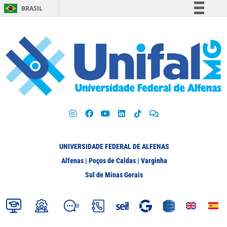
BRASIL
Simplifique!
Comunica BR
Participe
Acesso à informação
Legislação
Canais
UNIVERSIDADE FEDERAL DE ALFENAS
Alfenas | Poços de Caldas | Varginha
Sul de Minas Gerais