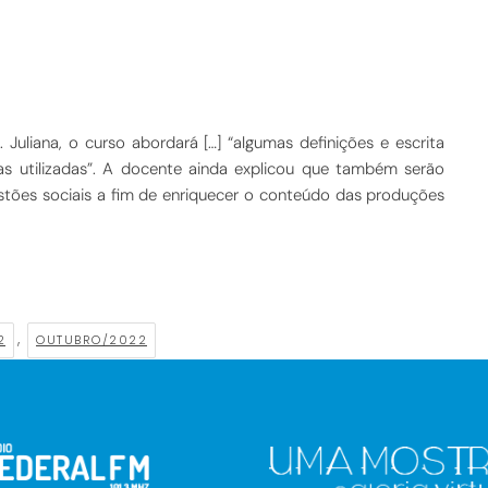
Juliana, o curso abordará […] “algumas definições e escrita
icas utilizadas”. A docente ainda explicou que também serão
stões sociais a fim de enriquecer o conteúdo das produções
,
2
OUTUBRO/2022