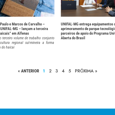
 Paulo e Marcos de Carvalho –
UNIFAL-MG entrega equipamentos d
 UNIFAL-MG – lançam a terceira
aprimoramento de parque tecnológi
uaicais” em Alfenas
parceiros de apoio do Programa Uni
Aberta do Brasil
o terceiro volume de trabalho conjunto
ultura regional sul-mineira a forma
a do haicai
2
3
4
5
PRÓXIMA »
« ANTERIOR
1