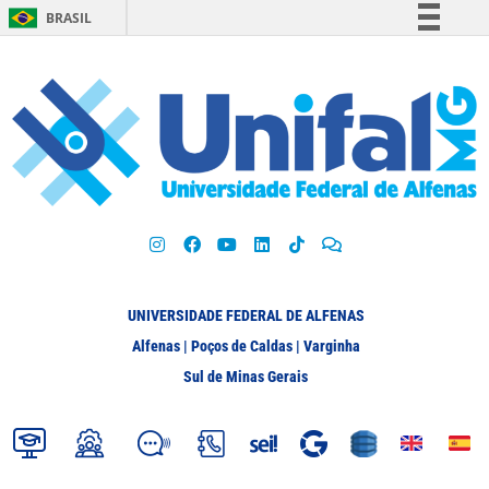
BRASIL
Simplifique!
Comunica BR
Participe
Acesso à informação
Legislação
Canais
UNIVERSIDADE FEDERAL DE ALFENAS
Alfenas | Poços de Caldas | Varginha
Sul de Minas Gerais