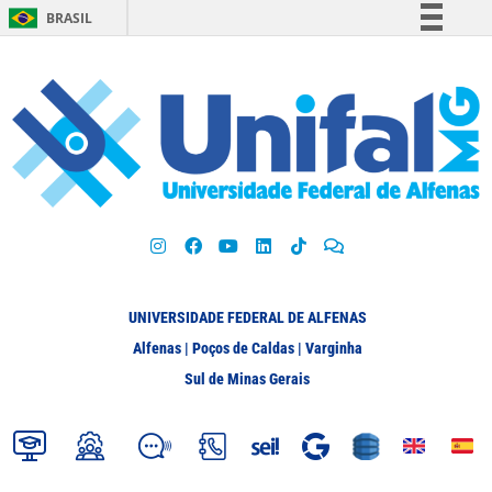
BRASIL
Simplifique!
Comunica BR
Participe
Acesso à informação
Legislação
Canais
UNIVERSIDADE FEDERAL DE ALFENAS
Alfenas | Poços de Caldas | Varginha
Sul de Minas Gerais