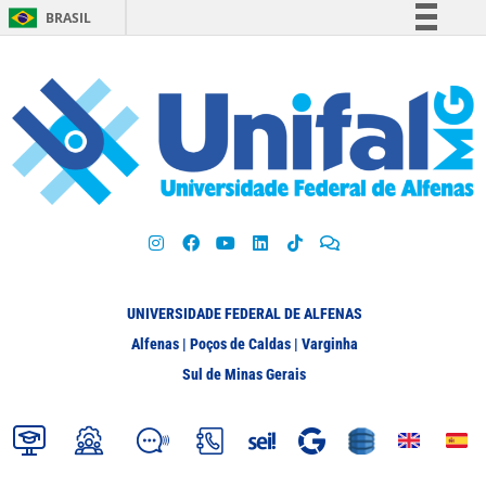
BRASIL
Simplifique!
Comunica BR
Participe
Acesso à informação
Legislação
Canais
UNIVERSIDADE FEDERAL DE ALFENAS
Alfenas | Poços de Caldas | Varginha
Sul de Minas Gerais