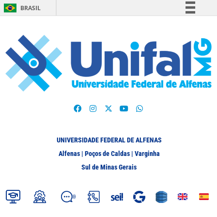
BRASIL
Simplifique!
Comunica BR
Participe
Acesso à informação
Legislação
Canais
UNIVERSIDADE FEDERAL DE ALFENAS
Alfenas | Poços de Caldas | Varginha
Sul de Minas Gerais