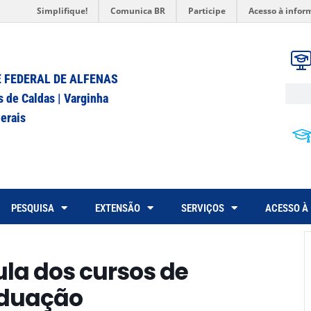
Simplifique!
Comunica BR
Participe
Acesso à infor
 FEDERAL DE ALFENAS
s de Caldas | Varginha
erais
PESQUISA
EXTENSÃO
SERVIÇOS
ACESSO À
la dos cursos de
aduação