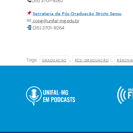
(35) 3701-9262
Secretaria de Pós-Graduação Stricto Sensu
copg@unifal-mg.edu.br
(35) 3701-9264
Tags:
,
,
GRADUAÇAO
PÓS-GRADUAÇÃO
RENOVA