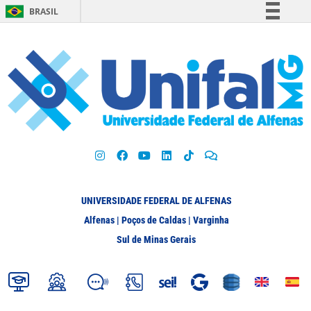
BRASIL
Simplifique!
Comunica BR
Participe
Acesso à informação
Legislação
Canais
UNIVERSIDADE FEDERAL DE ALFENAS
Alfenas | Poços de Caldas | Varginha
Sul de Minas Gerais