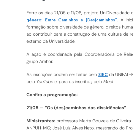
Entre os dias 21/05 e 11/06, projeto UniDiversidade
gênero: Entre Caminhos e (Des)caminhos”
. A ini
formação sobre diversidade de gênero, direitos human
ao contribuir para a construção de uma cultura de r
externo da Universidade.
A ação é coordenada pela Coordenadoria de Relaç
grupo Amhor.
SIEC
As inscrições podem ser feitas pelo
da UNIFAL-MG
pelo
YouTube
e, para os inscritos, pelo
Meet
.
Confira a programação:
21/05 — “Os (des)caminhos das dissidências”
Ministrantes:
professora Marta Gouveia de Oliveir
ANPUH-MG; José Luiz Alves Neto, mestrando do Pr