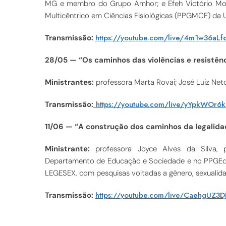
MG e membro do Grupo Amhor; e Efeh Victório Mo
Multicêntrico em Ciências Fisiológicas (PPGMCF) da
https://youtube.com/live/4m1w36aLf
Transmissão:
28/05 — “Os caminhos das violências e resistên
Ministrantes:
professora Marta Rovai; José Luiz Ne
https://youtube.com/live/yYpkWOr6k
Transmissão:
11/06 — “A construção dos caminhos da legalida
Ministrante:
professora Joyce Alves da Silva, 
Departamento de Educação e Sociedade e no PPGEduc, 
LEGESEX, com pesquisas voltadas a gênero, sexualid
https://youtube.com/live/
CaehgUZ3DJ
Transmissão: