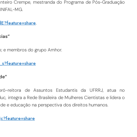
nteiro Crempe, mestranda do Programa de Pós-Graduação
 UNIFAL-MG.
dE?feature=share
.
cias”
to; e membros do grupo
Amhor.
_s?feature=share
de”
pró-reitora de Assuntos Estudantis da UFRRJ, atua no
integra a Rede Brasileira de Mulheres Cientistas e lidera o
ade e educação na perspectiva dos direitos humanos.
c?feature=share