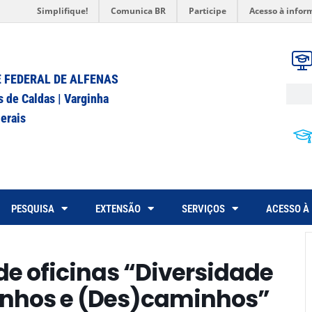
Simplifique!
Comunica BR
Participe
Acesso à infor
 FEDERAL DE ALFENAS
s de Caldas | Varginha
erais
PESQUISA
EXTENSÃO
SERVIÇOS
ACESSO À
 de oficinas “Diversidade
inhos e (Des)caminhos”