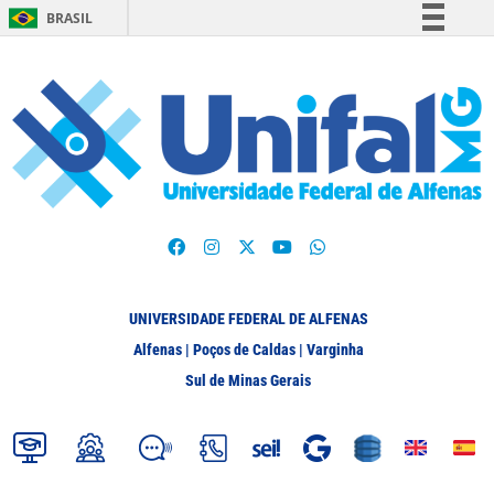
BRASIL
Simplifique!
Comunica BR
Participe
Acesso à informação
Legislação
Canais
UNIVERSIDADE FEDERAL DE ALFENAS
Alfenas | Poços de Caldas | Varginha
Sul de Minas Gerais