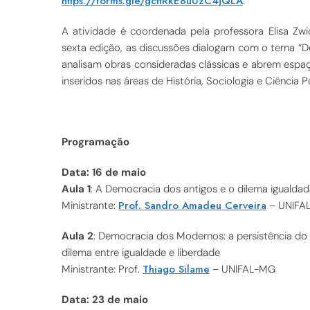
https://forms.gle/gcttRkE8uUzC4jQLA
.
A atividade é coordenada pela professora Elisa Zwic
sexta edição, as discussões dialogam com o tema “De
analisam obras consideradas clássicas e abrem espa
inseridos nas áreas de História, Sociologia e Ciência Po
Programação
Data: 16 de maio
Aula 1
: A Democracia dos antigos e o dilema igualdad
Prof. Sandro Amadeu Cerveira
Ministrante:
– UNIFA
Aula 2
: Democracia dos Modernos: a persistência do
dilema entre igualdade e liberdade
Thiago Silame
Ministrante: Prof.
– UNIFAL-MG
Data: 23 de maio