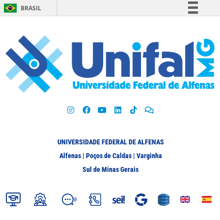
BRASIL
Simplifique!
Comunica BR
Participe
Acesso à informação
Legislação
Canais
UNIVERSIDADE FEDERAL DE ALFENAS
Alfenas | Poços de Caldas | Varginha
Sul de Minas Gerais