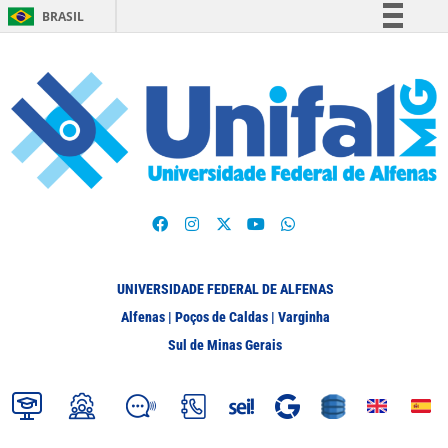
BRASIL
Simplifique!
Comunica BR
Participe
Acesso à informação
Legislação
Canais
UNIVERSIDADE FEDERAL DE ALFENAS
Alfenas | Poços de Caldas | Varginha
Sul de Minas Gerais