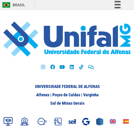
BRASIL
Simplifique!
Comunica BR
Participe
Acesso à informação
Legislação
Canais
UNIVERSIDADE FEDERAL DE ALFENAS
Alfenas | Poços de Caldas | Varginha
Sul de Minas Gerais