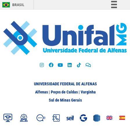
BRASIL
Simplifique!
Comunica BR
Participe
Acesso à informação
Legislação
Canais
UNIVERSIDADE FEDERAL DE ALFENAS
Alfenas | Poços de Caldas | Varginha
Sul de Minas Gerais