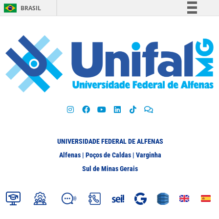
BRASIL
Simplifique!
Comunica BR
Participe
Acesso à informação
Legislação
Canais
UNIVERSIDADE FEDERAL DE ALFENAS
Alfenas | Poços de Caldas | Varginha
Sul de Minas Gerais