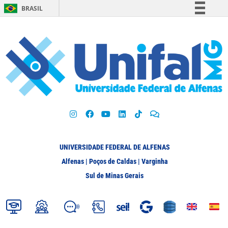
BRASIL
Simplifique!
Comunica BR
Participe
Acesso à informação
Legislação
Canais
UNIVERSIDADE FEDERAL DE ALFENAS
Alfenas | Poços de Caldas | Varginha
Sul de Minas Gerais