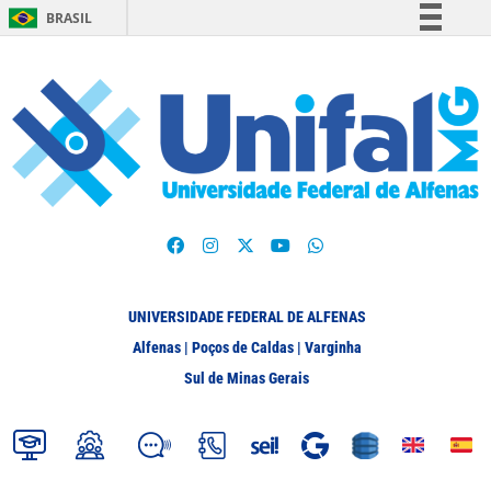
BRASIL
Simplifique!
Comunica BR
Participe
Acesso à informação
Legislação
Canais
UNIVERSIDADE FEDERAL DE ALFENAS
Alfenas | Poços de Caldas | Varginha
Sul de Minas Gerais