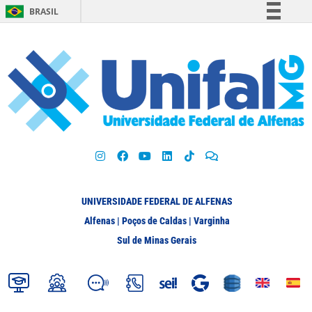
BRASIL
Simplifique!
Comunica BR
Participe
Acesso à informação
Legislação
Canais
UNIVERSIDADE FEDERAL DE ALFENAS
Alfenas | Poços de Caldas | Varginha
Sul de Minas Gerais