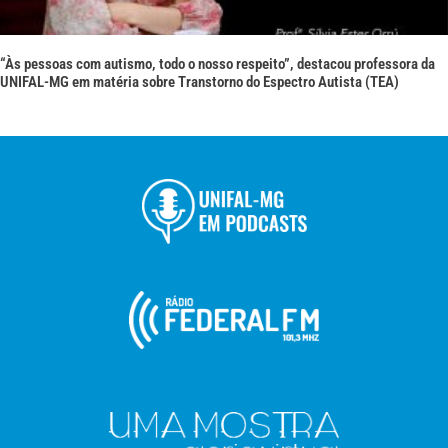
“Às pessoas com autismo, todo o nosso respeito”, destacou professora da
UNIFAL-MG em matéria sobre Transtorno do Espectro Autista (TEA)