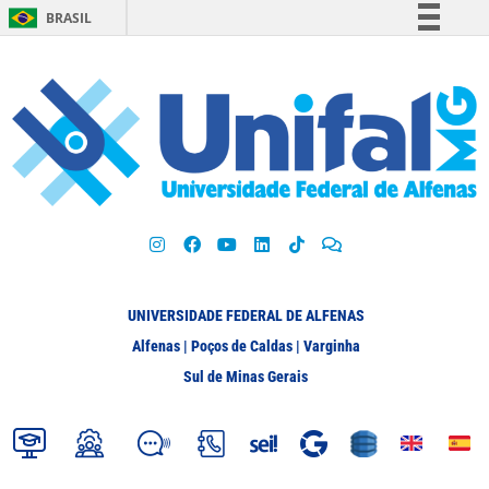
BRASIL
Simplifique!
Comunica BR
Participe
Acesso à informação
Legislação
Canais
UNIVERSIDADE FEDERAL DE ALFENAS
Alfenas | Poços de Caldas | Varginha
Sul de Minas Gerais