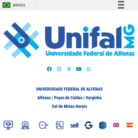
BRASIL
Simplifique!
Comunica BR
Participe
Acesso à informação
Legislação
Canais
UNIVERSIDADE FEDERAL DE ALFENAS
Alfenas | Poços de Caldas | Varginha
Sul de Minas Gerais