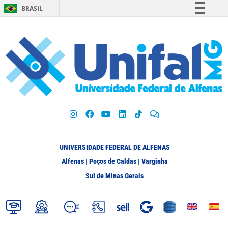
BRASIL
Simplifique!
Comunica BR
Participe
Acesso à informação
Legislação
Canais
UNIVERSIDADE FEDERAL DE ALFENAS
Alfenas | Poços de Caldas | Varginha
Sul de Minas Gerais