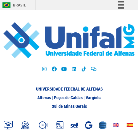
BRASIL
Simplifique!
Comunica BR
Participe
Acesso à informação
Legislação
Canais
UNIVERSIDADE FEDERAL DE ALFENAS
Alfenas | Poços de Caldas | Varginha
Sul de Minas Gerais