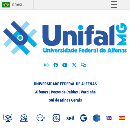
BRASIL
Simplifique!
Comunica BR
Participe
Acesso à informação
Legislação
Canais
UNIVERSIDADE FEDERAL DE ALFENAS
Alfenas | Poços de Caldas | Varginha
Sul de Minas Gerais