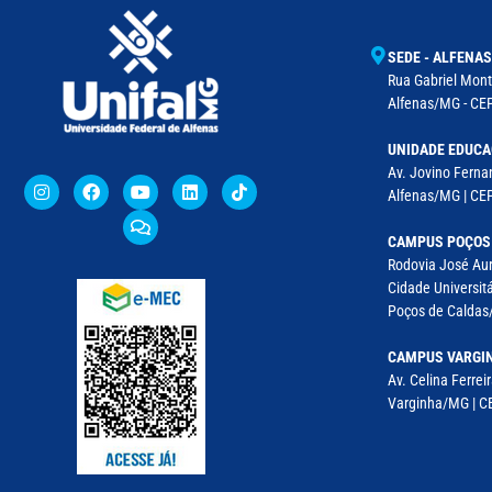
SEDE - ALFENAS
Rua Gabriel Monte
Alfenas/MG - CEP
UNIDADE EDUCA
Av. Jovino Fernan
Alfenas/MG | CE
CAMPUS POÇOS
Rodovia José Aur
Cidade Universitá
Poços de Caldas/
CAMPUS VARGI
Av. Celina Ferreir
Varginha/MG | CE