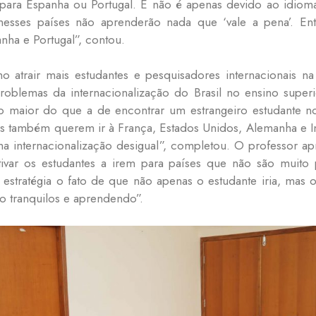
para Espanha ou Portugal. E não é apenas devido ao idiom
sses países não aprenderão nada que ‘vale a pena’. Entr
nha e Portugal”, contou.
 atrair mais estudantes e pesquisadores internacionais n
problemas da internacionalização do Brasil no ensino supe
to maior do que a de encontrar um estrangeiro estudante no
as também querem ir à França, Estados Unidos, Alemanha e In
a internacionalização desigual”, completou. O professor ap
var os estudantes a irem para países que não são muito 
estratégia o fato de que não apenas o estudante iria, ma
ão tranquilos e aprendendo”.