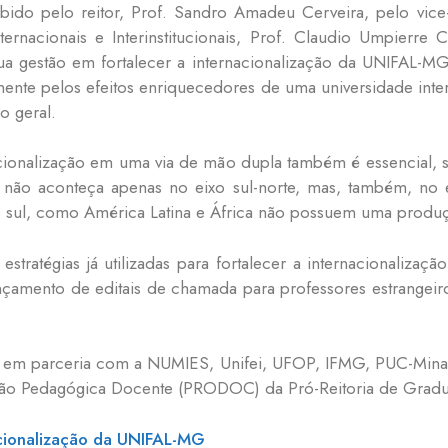
bido pelo reitor, Prof. Sandro Amadeu Cerveira, pelo vice-
ernacionais e Interinstitucionais, Prof. Claudio Umpierre C
ua gestão em fortalecer a internacionalização da UNIFAL-
mente pelos efeitos enriquecedores de uma universidade inte
o geral.
nacionalização em uma via de mão dupla também é essencial,
o não aconteça apenas no eixo sul-norte, mas, também, no e
 sul, como América Latina e África não possuem uma produç
tratégias já utilizadas para fortalecer a internacionaliza
nçamento de editais de chamada para professores estrangeiro
ada em parceria com a NUMIES, Unifei, UFOP, IFMG, PUC-Mina
ação Pedagógica Docente (PRODOC) da Pró-Reitoria de Grad
nacionalização da UNIFAL-MG