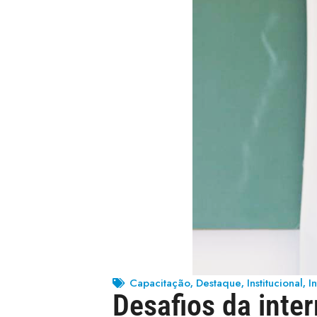
Capacitação
Destaque
Institucional
I
,
,
,
Desafios da inte