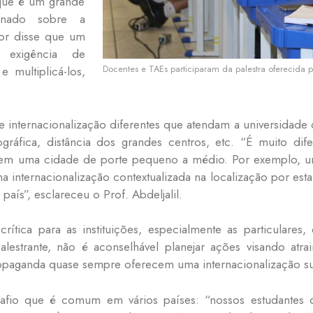
 que é um grande
ionado sobre a
dor disse que um
 exigência de
Docentes e TAEs participaram da palestra oferecida
e multiplicá-los,
 de internacionalização diferentes que atendam a universida
gráfica, distância dos grandes centros, etc. “É muito dif
 em uma cidade de porte pequeno a médio. Por exemplo, u
a internacionalização contextualizada na localização por est
país”, esclareceu o Prof. Abdeljalil.
rítica para as instituições, especialmente as particulares
lestrante, não é aconselhável planejar ações visando atrair
ropaganda quase sempre oferecem uma internacionalização sup
safio que é comum em vários países: “nossos estudantes 