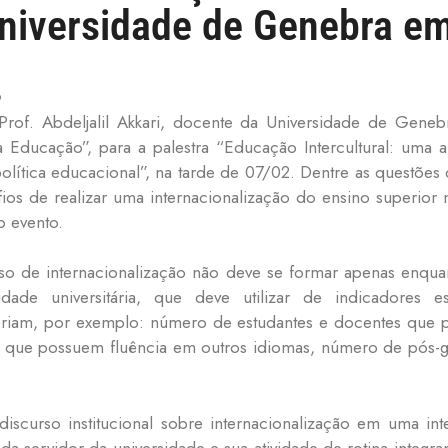
Universidade de Genebra em
9
Prof. Abdeljalil Akkari, docente da Universidade de Geneb
 Educação”, para a palestra “Educação Intercultural: uma a
política educacional”, na tarde de 07/02. Dentre as questões
os de realizar uma internacionalização do ensino superior no
o evento.
 de internacionalização não deve se formar apenas enquanto
de universitária, que deve utilizar de indicadores est
 seriam, por exemplo: número de estudantes e docentes que p
s que possuem fluência em outros idiomas, número de pós-gr
iscurso institucional sobre internacionalização em uma i
cada servidor da universidade e sua atividade de rotina integra