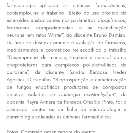
farmacologia aplicada às ciências farmacêuticas,
contemplou-se o trabalho “Efeito do uso crônico de
esteroides anabolizantes nos parâmetros bioquímicos,
hormonais, comportamentais e na quantificação
neuronal em ratos Wistar”, do discente Bruno Damião.
Da área de desenvolvimento e avaliação de fármacos,
medicamentos e cosméticos foi escolhido o trabalho
“Desempenho de manose, trealose e manitol como
crioprotetores para complexos polieletrolíticos de
quitosana”, da discente Sandra Barbosa Neder
Agostini. O trabalho “Bioprospecção e caracterização
de fungos endofíticos produtores de compostos
bioativo isolados de
Dalbergia ecastaphyllum
”, da
discente Rayra Annara da Fonseca Otacílio Pinto, foi o
premiado dentre os da linha de microbiologia e
parasitologia aplicadas às ciências farmacêuticas.
Fotos: Comissão organizadora do evento