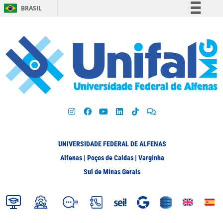
BRASIL
Simplifique!
Comunica BR
Participe
Acesso à informação
Legislação
Canais
UNIVERSIDADE FEDERAL DE ALFENAS
Alfenas | Poços de Caldas | Varginha
Sul de Minas Gerais