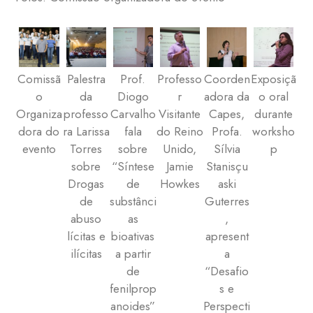
Comissã
Palestra
Prof.
Professo
Coorden
Exposiçã
o
da
Diogo
r
adora da
o oral
Organiza
professo
Carvalho
Visitante
Capes,
durante
dora do
ra Larissa
fala
do Reino
Profa.
worksho
evento
Torres
sobre
Unido,
Sílvia
p
sobre
“Síntese
Jamie
Stanisçu
Drogas
de
Howkes
aski
de
substânci
Guterres
abuso
as
,
lícitas e
bioativas
apresent
ilícitas
a partir
a
de
“Desafio
fenilprop
s e
anoides”
Perspecti