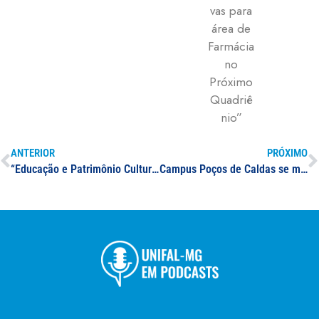
vas para
área de
Farmácia
no
Próximo
Quadriê
nio”
ANTERIOR
PRÓXIMO
“Educação e Patrimônio Cultural” é tema de curso on-line que será oferecido pela UNIFAL-MG em parceria com a Universidade de Granada a partir do dia 22
Campus Poços de Caldas se movimenta em atividades comemorativas dos 105 anos da Instituição e 10 anos do campus