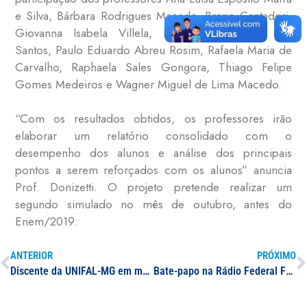
e Silva, Bárbara Rodrigues Macedo, Breno Cantadori,
Giovanna Isabela Villela, Henrique Campos dos
Santos, Paulo Eduardo Abreu Rosim, Rafaela Maria de
Carvalho, Raphaela Sales Gongora, Thiago Felipe
Gomes Medeiros e Wagner Miguel de Lima Macedo.
“Com os resultados obtidos, os professores irão
elaborar um relatório consolidado com o
desempenho dos alunos e análise dos principais
pontos a serem reforçados com os alunos” anuncia
Prof. Donizetti. O projeto pretende realizar um
segundo simulado no mês de outubro, antes do
Enem/2019.
ANTERIOR
PRÓXIMO
Discente da UNIFAL-MG em mobilidade acadêmica participa de missão de saúde com povos indígenas no Amazonas
Bate-papo na Rádio Federal FM aborda o impacto da UNIFAL-MG para a região; confira conversa entre o atual reitor da Universidade e o reitor do mandato anterior