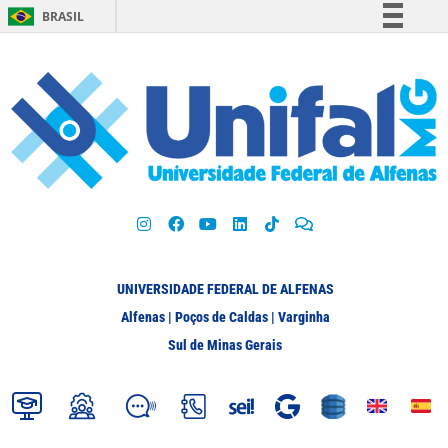
BRASIL
Simplifique!
Comunica BR
Participe
Acesso à informação
Legislação
Canais
UNIVERSIDADE FEDERAL DE ALFENAS
Alfenas | Poços de Caldas | Varginha
Sul de Minas Gerais