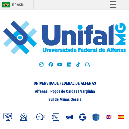
BRASIL
Simplifique!
Comunica BR
Participe
Acesso à informação
Legislação
Canais
UNIVERSIDADE FEDERAL DE ALFENAS
Alfenas | Poços de Caldas | Varginha
Sul de Minas Gerais