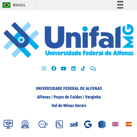
BRASIL
Simplifique!
Comunica BR
Participe
Acesso à informação
Legislação
Canais
UNIVERSIDADE FEDERAL DE ALFENAS
Alfenas | Poços de Caldas | Varginha
Sul de Minas Gerais