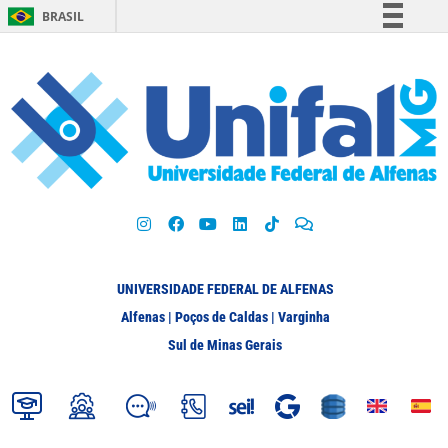
BRASIL
Simplifique!
Comunica BR
Participe
Acesso à informação
Legislação
Canais
UNIVERSIDADE FEDERAL DE ALFENAS
Alfenas | Poços de Caldas | Varginha
Sul de Minas Gerais