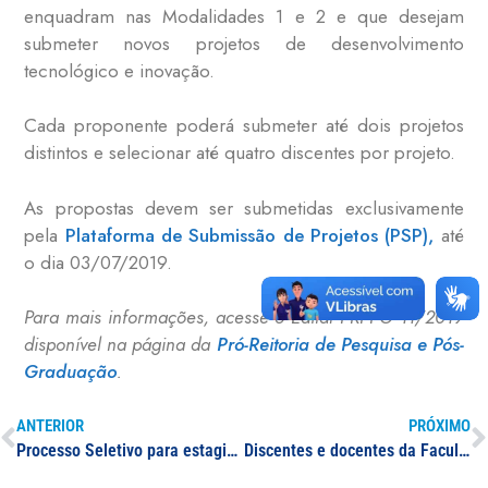
enquadram nas Modalidades 1 e 2 e que desejam
submeter novos projetos de desenvolvimento
tecnológico e inovação.
Cada proponente poderá submeter até dois projetos
distintos e selecionar até quatro discentes por projeto.
As propostas devem ser submetidas exclusivamente
pela
Plataforma de Submissão de Projetos (PSP),
até
o dia 03/07/2019.
Para mais informações, acesse o Edital PRPPG 11/2019
disponível na página da
Pró-Reitoria de Pesquisa e Pós-
Graduação
.
ANTERIOR
PRÓXIMO
Processo Seletivo para estagiário de Engenharia Elétrica e Engenharia Civil
Discentes e docentes da Faculdade de Nutrição são destaque no 4º CONAN com apresentação de atividades de pesquisa e extensão desenvolvidas na UNIFAL-MG