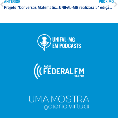
ANTERIOR
PRÓXIMO
Projeto “Conversas Matemática” recebe medalha por trabalho realizado com idosos no 13º Encontro Nacional de Educação Matemática
UNIFAL-MG realizará 5ª edição do Simpósio Integrado em outubro; as inscrições para submissão do trabalho já estão abertas