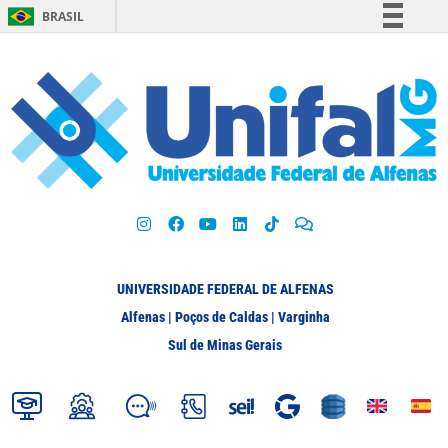
BRASIL
Simplifique!
Comunica BR
Participe
Acesso à informação
Legislação
Canais
UNIVERSIDADE FEDERAL DE ALFENAS
Alfenas | Poços de Caldas | Varginha
Sul de Minas Gerais