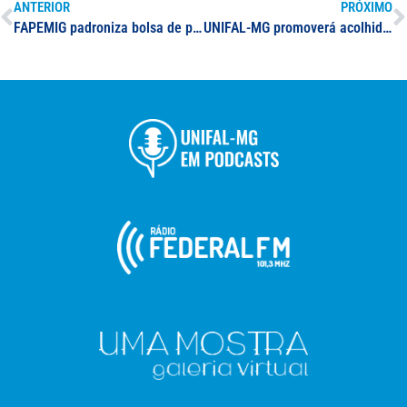
ANTERIOR
PRÓXIMO
FAPEMIG padroniza bolsa de pesquisa para projetos
UNIFAL-MG promoverá acolhida ao calouro e aula magna “Em defesa da Universidade: ciência, inovação, internacionalização e investimentos no Brasil”