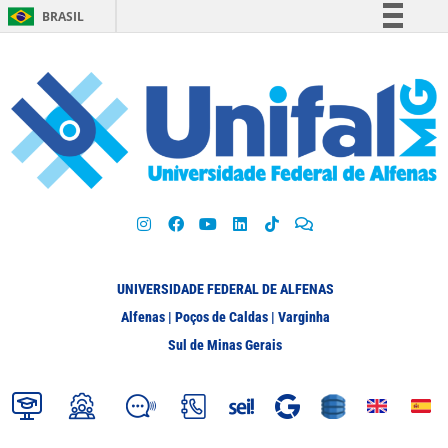
BRASIL
Simplifique!
Comunica BR
Participe
Acesso à informação
Legislação
Canais
UNIVERSIDADE FEDERAL DE ALFENAS
Alfenas | Poços de Caldas | Varginha
Sul de Minas Gerais