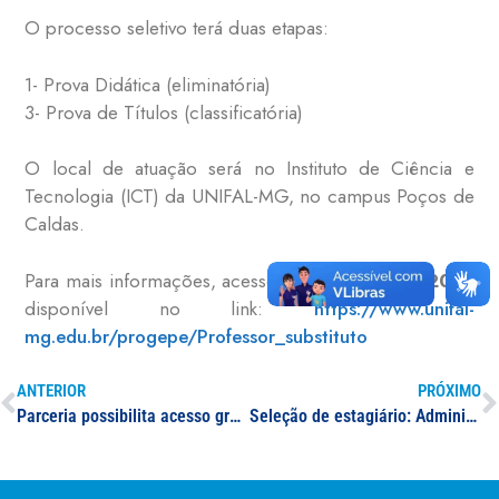
O processo seletivo terá duas etapas:
1- Prova Didática (eliminatória)
3- Prova de Títulos (classificatória)
O local de atuação será no Instituto de Ciência e
Tecnologia (ICT) da UNIFAL-MG, no campus Poços de
Caldas.
Para mais informações, acesse o
Edital nº 134/2019
disponível no link:
https://www.unifal-
mg.edu.br/progepe/Professor_substituto
ANTERIOR
PRÓXIMO
Parceria possibilita acesso gratuito a softwares do IBM Academic Initiative para estudantes e professores
Seleção de estagiário: Administração ou Comunicação Social ou Jornalismo ou Publicidade e Propaganda ou Relações Públicas