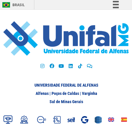
BRASIL
Simplifique!
Comunica BR
Participe
Acesso à informação
Legislação
Canais
UNIVERSIDADE FEDERAL DE ALFENAS
Alfenas | Poços de Caldas | Varginha
Sul de Minas Gerais