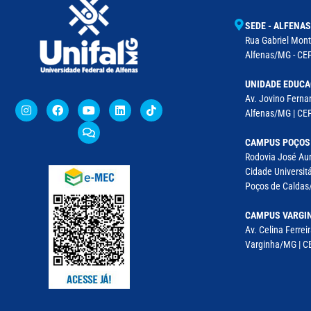
SEDE - ALFENAS
Rua Gabriel Monte
Alfenas/MG - CEP
UNIDADE EDUCA
Av. Jovino Fernan
Alfenas/MG | CE
CAMPUS POÇOS
Rodovia José Aur
Cidade Universitá
Poços de Caldas/
CAMPUS VARGI
Av. Celina Ferreir
Varginha/MG | CE