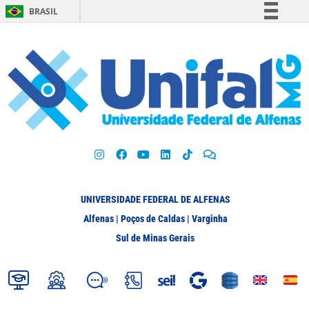
BRASIL
Simplifique!
Comunica BR
Participe
Acesso à informação
Legislação
Canais
UNIVERSIDADE FEDERAL DE ALFENAS
Alfenas | Poços de Caldas | Varginha
Sul de Minas Gerais