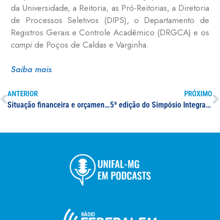
da Universidade, a Reitoria, as Pró-Reitorias, a Diretoria
de Processos Seletivos (DIPS), o Departamento de
Registros Gerais e Controle Acadêmico (DRGCA) e os
campi
de Poços de Caldas e Varginha.
Saiba mais
ANTERIOR
PRÓXIMO
Situação financeira e orçamentária da UNIFAL-MG é apresentada em reunião aberta do Consuni; nova proposta do Programa “Future-se” também foi discutida durante o evento
5ª edição do Simpósio Integrado – Múltiplos Saberes registra mais de 1200 inscrições e destaca trabalhos de discentes da UNIFAL-MG