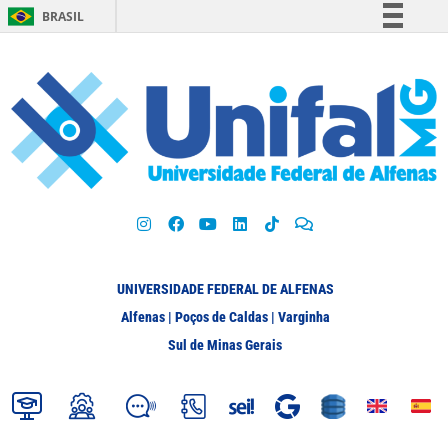
BRASIL
Simplifique!
Comunica BR
Participe
Acesso à informação
Legislação
Canais
UNIVERSIDADE FEDERAL DE ALFENAS
Alfenas | Poços de Caldas | Varginha
Sul de Minas Gerais