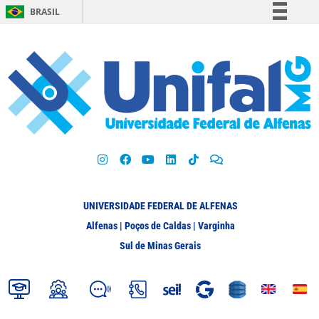
BRASIL
Simplifique!
Comunica BR
Participe
Acesso à informação
Legislação
Canais
UNIVERSIDADE FEDERAL DE ALFENAS
Alfenas | Poços de Caldas | Varginha
Sul de Minas Gerais