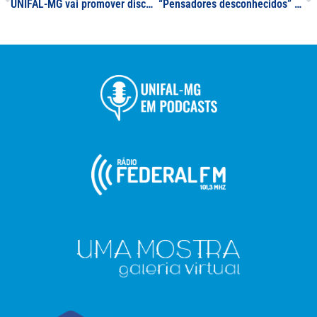
UNIFAL-MG vai promover discussões sobre igualdade racial durante atividades educativas e culturais programadas para o mês de novembro
“Pensadores desconhecidos” é lançado em noite de sarau; livro é fruto de trabalho realizado entre discente do curso de Geografia e estudantes de ensino médio da rede pública