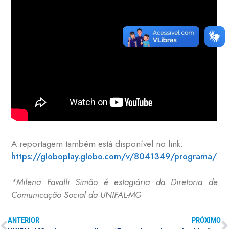
A reportagem também está disponível no link:
https://globoplay.globo.com/v/8041349/programa/
*Milena Favalli Simão é estagiária da Diretoria de
Comunicação Social da UNIFAL-MG
ANTERIOR
PRÓXIMO