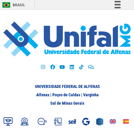
BRASIL
Simplifique!
Comunica BR
Participe
Acesso à informação
Legislação
Canais
UNIVERSIDADE FEDERAL DE ALFENAS
Alfenas | Poços de Caldas | Varginha
Sul de Minas Gerais