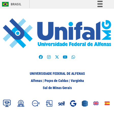
BRASIL
Simplifique!
Comunica BR
Participe
Acesso à informação
Legislação
Canais
UNIVERSIDADE FEDERAL DE ALFENAS
Alfenas | Poços de Caldas | Varginha
Sul de Minas Gerais