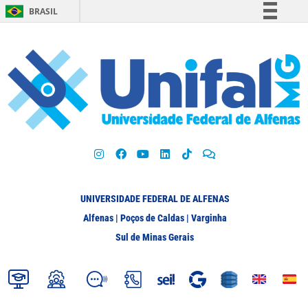
BRASIL
Simplifique!
Comunica BR
Participe
Acesso à informação
Legislação
Canais
UNIVERSIDADE FEDERAL DE ALFENAS
Alfenas | Poços de Caldas | Varginha
Sul de Minas Gerais