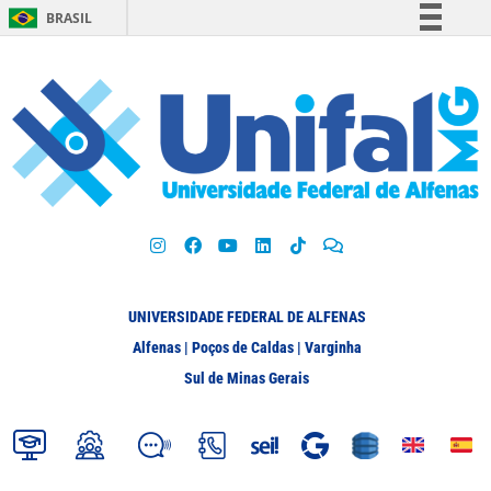
BRASIL
Simplifique!
Comunica BR
Participe
Acesso à informação
Legislação
Canais
UNIVERSIDADE FEDERAL DE ALFENAS
Alfenas | Poços de Caldas | Varginha
Sul de Minas Gerais