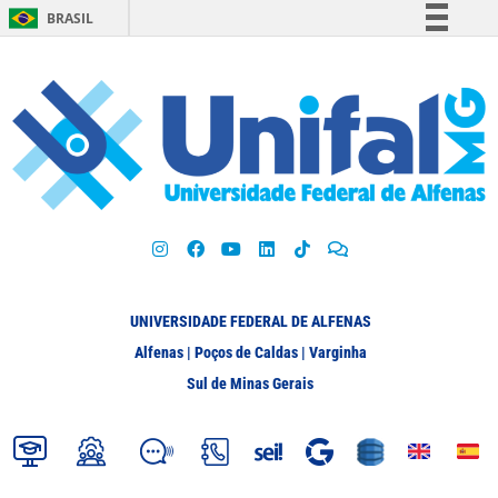
BRASIL
Simplifique!
Comunica BR
Participe
Acesso à informação
Legislação
Canais
UNIVERSIDADE FEDERAL DE ALFENAS
Alfenas | Poços de Caldas | Varginha
Sul de Minas Gerais