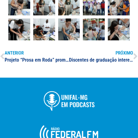
ANTERIOR
PRÓXIMO
Projeto “Prosa em Roda” promove sessão com o tema “Ansiedade” durante recepção aos calouros em Varginha; atividade acontecerá quinzenalmente no campus
Discentes de graduação interessados em aproveitamento de estudos, devem ficar atentos: prazo para requerimento é até 28/02!