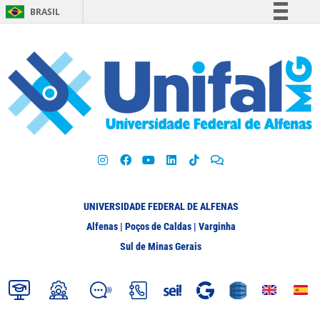
BRASIL
Simplifique!
Comunica BR
Participe
Acesso à informação
Legislação
Canais
UNIVERSIDADE FEDERAL DE ALFENAS
Alfenas | Poços de Caldas | Varginha
Sul de Minas Gerais