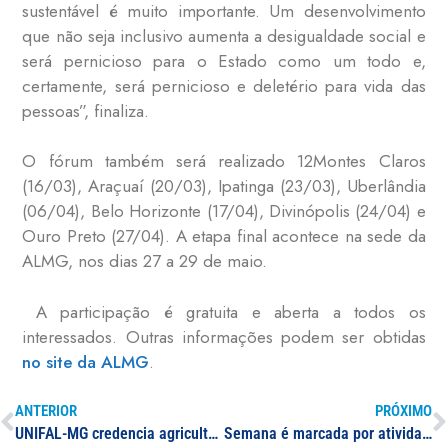
sustentável é muito importante. Um desenvolvimento
que não seja inclusivo aumenta a desigualdade social e
será pernicioso para o Estado como um todo e,
certamente, será pernicioso e deletério para vida das
pessoas”, finaliza.
O fórum também será realizado 12Montes Claros
(16/03), Araçuaí (20/03), Ipatinga (23/03), Uberlândia
(06/04), Belo Horizonte (17/04), Divinópolis (24/04) e
Ouro Preto (27/04). A etapa final acontece na sede da
ALMG, nos dias 27 a 29 de maio.
A participação é gratuita e aberta a todos os
interessados. Outras informações podem ser obtidas
no site da ALMG
.
ANTERIOR
PRÓXIMO
UNIFAL-MG credencia agricultores e agricultoras para Feira Agroecológica e Cultural 2020
Semana é marcada por atividades de acolhida ao calouro na UNIFAL-MG