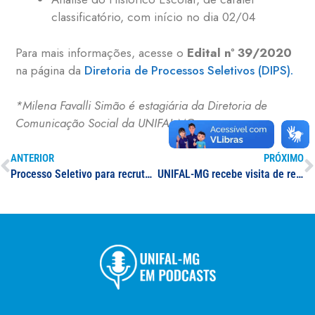
classificatório, com início no dia 02/04
Para mais informações, acesse o
Edital nº 39/2020
na página da
Diretoria de Processos Seletivos (DIPS).
*Milena Favalli Simão é estagiária da Diretoria de
Comunicação Social da UNIFAL-MG
ANTERIOR
PRÓXIMO
Processo Seletivo para recrutamento de novos membros da Empresa Júnior de Consultoria Farmacêutica da UNIFAL-MG (FarmAlfenasJúnior)
UNIFAL-MG recebe visita de representantes de Caxambu-MG; a proposta é estabelecer parcerias entre a Universidade e a prefeitura