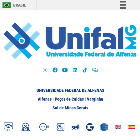
BRASIL
Simplifique!
Comunica BR
Participe
Acesso à informação
Legislação
Canais
UNIVERSIDADE FEDERAL DE ALFENAS
Alfenas | Poços de Caldas | Varginha
Sul de Minas Gerais