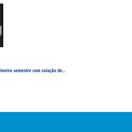
UNIFAL-MG encerra temporada de formaturas do primeiro semestre com colação de grau dos cursos do Campus Varginha; de janeiro a julho de 2020, a Universidade graduou 488 novos profissionais em diversas áreas de formação