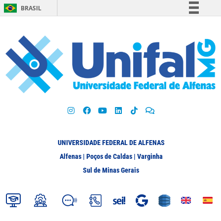
BRASIL
Simplifique!
Comunica BR
Participe
Acesso à informação
Legislação
Canais
UNIVERSIDADE FEDERAL DE ALFENAS
Alfenas | Poços de Caldas | Varginha
Sul de Minas Gerais