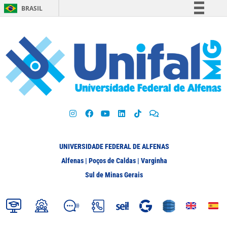
BRASIL
Simplifique!
Comunica BR
Participe
Acesso à informação
Legislação
Canais
UNIVERSIDADE FEDERAL DE ALFENAS
Alfenas | Poços de Caldas | Varginha
Sul de Minas Gerais